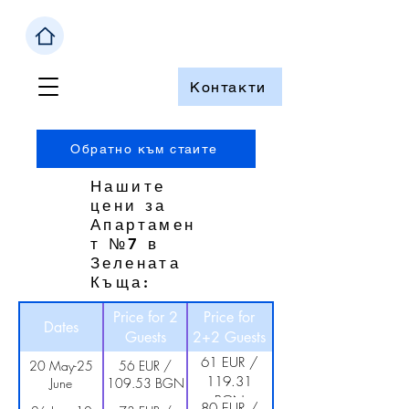
Созопол
Контакти
Обратно към стаите
Нашите
цени за
Апартамен
т №7 в
Зелената
Къща:
Price for 2
Price for
Dates
Guests
2+2 Guests
61 EUR /
20 May-25
56 EUR /
119.31
June
109.53 BGN
BGN
80 EUR /