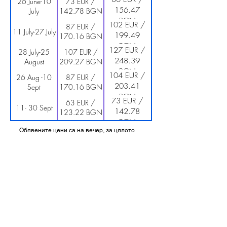
26 June-10
73 EUR /
156.47
July
142.78 BGN
BGN
102 EUR /
87 EUR /
11 July-27 July
199.49
170.16 BGN
BGN
127 EUR /
28 July-25
107 EUR /
248.39
August
209.27 BGN
BGN
104 EUR /
26 Aug -10
87 EUR /
203.41
Sept
170.16 BGN
BGN
73 EUR /
63 EUR /
11- 30 Sept
142.78
123.22 BGN
BGN
Обявените цени са на вечер, за цялото
помещение и включват ДДС.
Плащания и валута
: Приемаме плащания
само в брой, в Евро (EUR).
За ваше удобство цените са обявени и в
Български лева (BGN) при официален
курс от 1.95583, закръглени до най-
близкия цент.
Ако желаете да заплатите във валута,
различна от Евро, моля да го уточните
преди да направите резервация.