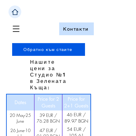
Созопол
Контакти
Обратно към стаите
Нашите
цени за
Студио №1
в Зелената
Къща:
Price for 2
Price for
Dates
Guests
2+1 Guests
46 EUR /
20 May-25
39 EUR /
June
76.28 BGN
89.97 BGN
54 EUR /
26 June-10
47 EUR /
105.61