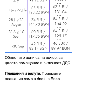
July
91.92 BGN
BGN
67 EUR /
63 EUR /
11 July-27 July
131.04
123.22 BGN
BGN
84 EUR /
28 July-25
74 EUR /
164.29
August
144.73 BGN
BGN
64 EUR /
26 Aug-10
60 EUR /
125.17
Sept
117.35 BGN
BGN
46 EUR /
42 EUR /
11-30 Sept
82.14 BGN
89.97 BGN
Обявените цени са на вечер, за
цялото помещение и включват ДДС.
Плащания и валута
: Приемаме
плащания само в брой, в Евро
(EUR).
За ваше удобство цените са обявени
и в Български лева (BGN) при
официален курс от 1.95583,
закръглени до най-близкия цент.